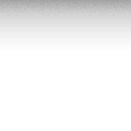
Accueil
/
Côte d'Azur
/ 010 – L’abandon, Giens