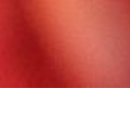
En septembre dernier, je découvrais enfin la belle
ville d’Annecy dont on m’avait tant parlé. Invitée par
l’association
LAAD (Lac d’Annecy Accueil et
Découvertes)
et l’agence
Superfull
pendant 4 jours,
Nous avons exploré la ville et ses alentours. L’objectif