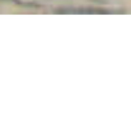
En octobre 2019, j’ai passé une semaine à Raiatea et
Taha’a
. Un véritable coup de coeur pour l’île sacrée
et sa jumelle, l’île vanille. Fait relativement rare, ces
deux îles partagent le même lagon ! Entre tradition,
jardin de corail, perles et vanille d’exception, Raiatea
et Taha’a sont de véritables trésors, loin du tumulte
de Papeete. Ces îles te font rêver ? Voici un article
complet pour venir visiter Raiatea et Taha’a !
Sommaire
Afficher
Préparer son voyage à
Raiatea et Taha’a